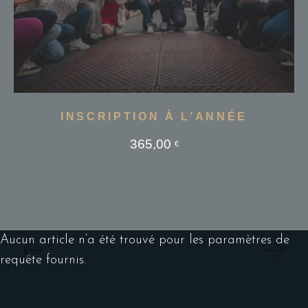
INSCRIPTION À L’ANNÉE
365,00
Select
€
Aucun article n’a été trouvé pour les paramètres de
requête fournis.