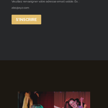
Veuillez renseigner votre adresse email valide. Ex. :
abc@xyz.com
S'INSCRIRE